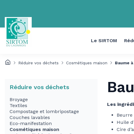
Le SIRTOM
Réd
Réduire vos déchets
Cosmétiques maison
Baume à 
Bau
Réduire vos déchets
Broyage
Les ingrédi
Textiles
Compostage et lombripostage
Beurre 
Couches lavables
Huile d
Eco-manifestation
Cosmétiques maison
Cire d’a