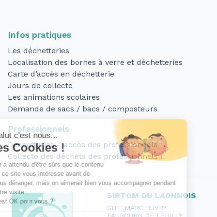
Infos pratiques
Les déchetteries
Localisation des bornes à verre et déchetteries
Carte d’accès en déchetterie
Jours de collecte
Les animations scolaires
Demande de sacs / bacs / composteurs
Professionnels
Déchetteries – accès des professionnels
Collecte des déchets des professionnels
SIRTOM DU LAONNOIS
SITE MARC BUVRY
FAUBOURG DE LEUILLY