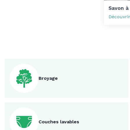
Savon à
Découvri
Broyage
Couches lavables