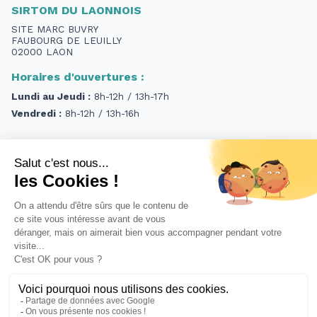
SIRTOM DU LAONNOIS
SITE MARC BUVRY
FAUBOURG DE LEUILLY
02000 LAON
Horaires d'ouvertures :
Lundi au Jeudi :
8h-12h / 13h-17h
Vendredi :
8h-12h / 13h-16h
Contact
TEL.
03 23 26 80 00
Email.
accueil@sirtom-du-laonnois.com
Mentions légales
Les cookies
Politique de confidentialité
Demande de données personnelles