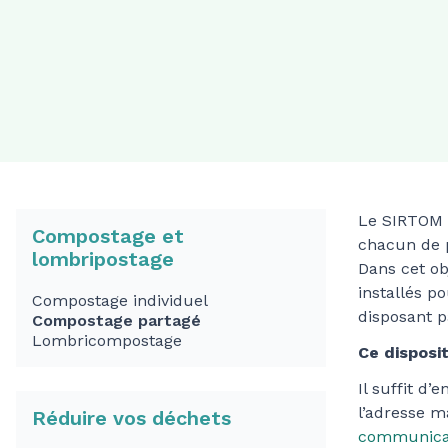
Le SIRTOM d
Compostage et
chacun de 
lombripostage
Dans cet ob
installés p
Compostage individuel
disposant p
Compostage partagé
Lombricompostage
Ce disposit
Il suffit d
l’adresse ma
Réduire vos déchets
communicat