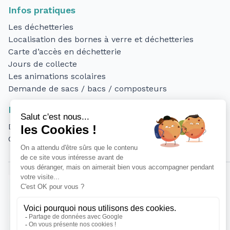
Infos pratiques
Les déchetteries
Localisation des bornes à verre et déchetteries
Carte d’accès en déchetterie
Jours de collecte
Les animations scolaires
Demande de sacs / bacs / composteurs
Professionnels
Déchetteries – accès des professionnels
Collecte des déchets des professionnels
SIRTOM DU LAONNOIS
SITE MARC BUVRY
FAUBOURG DE LEUILLY
02000 LAON
Horaires d'ouvertures :